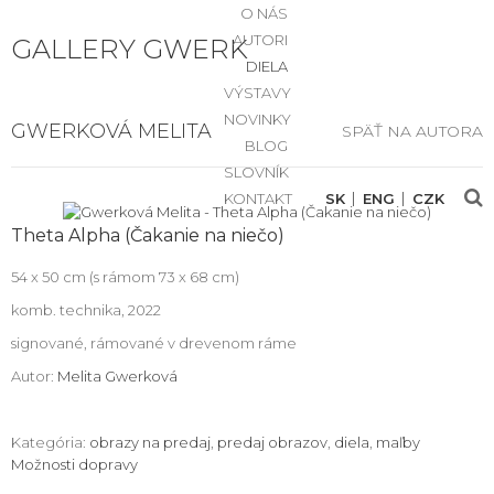
O NÁS
AUTORI
GALLERY GWERK
DIELA
VÝSTAVY
NOVINKY
GWERKOVÁ MELITA
SPÄŤ NA AUTORA
BLOG
SLOVNÍK
KONTAKT
SK
ENG
CZK
Theta Alpha (Čakanie na niečo)
54 x 50 cm (s rámom 73 x 68 cm)
komb. technika, 2022
signované, rámované v drevenom ráme
Autor:
Melita Gwerková
Kategória:
obrazy na predaj
,
predaj obrazov
,
diela
,
maľby
Možnosti dopravy