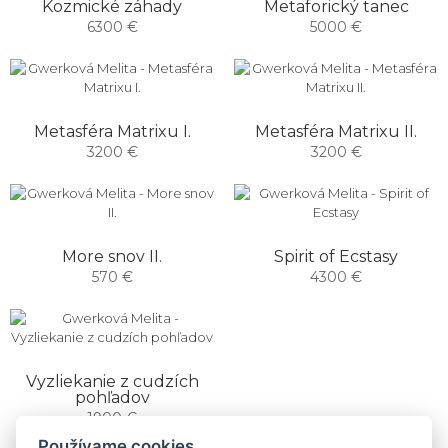
Kozmické záhady
Metaforický tanec
6300 €
5000 €
Metasféra Matrixu I.
Metasféra Matrixu II.
3200 €
3200 €
More snov II.
Spirit of Ecstasy
570 €
4300 €
Vyzliekanie z cudzích
pohľadov
1900 €
Používame cookies