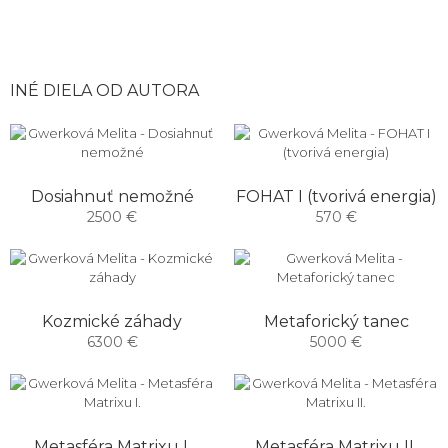
INÉ DIELA OD AUTORA
Dosiahnuť nemožné
FOHAT I (tvorivá energia)
2500 €
570 €
Kozmické záhady
Metaforický tanec
6300 €
5000 €
Metasféra Matrixu I.
Metasféra Matrixu II.