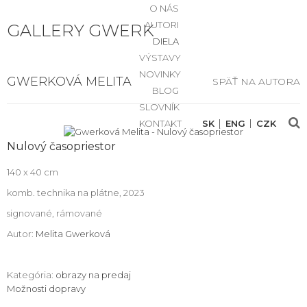
O NÁS
AUTORI
GALLERY GWERK
DIELA
VÝSTAVY
NOVINKY
GWERKOVÁ MELITA
SPÄŤ NA AUTORA
BLOG
SLOVNÍK
KONTAKT
SK
ENG
CZK
Nulový časopriestor
140 x 40 cm
komb. technika na plátne, 2023
signované, rámované
Autor:
Melita Gwerková
Kategória:
obrazy na predaj
Možnosti dopravy