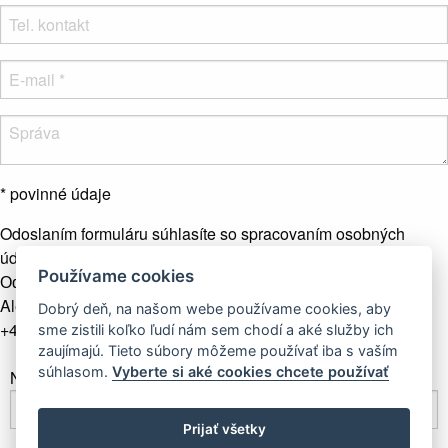
* povinné údaje
Odoslaním formuláru súhlasíte so spracovaním osobných
údajov.
Viac info
Používame cookies
Odoslať správu
Alebo nás kontaktujte telefonicky
Dobrý deň, na našom webe používame cookies, aby
+421 907 281 123
sme zistili koľko ľudí nám sem chodí a aké služby ich
zaujímajú. Tieto súbory môžeme používať iba s vaším
súhlasom.
Vyberte si aké cookies chcete používať
Newsletter
Prijať všetky