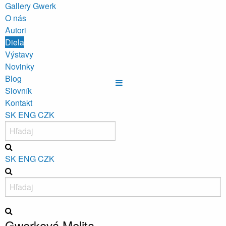
Gallery Gwerk
O nás
Autori
Diela
Výstavy
Novinky
Blog
Slovník
Kontakt
SK
ENG
CZK
SK
ENG
CZK
Gwerková Melita