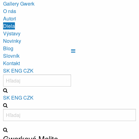
Gallery Gwerk
O nás
Autori
Diela
Výstavy
Novinky
Blog
Slovník
Kontakt
SK
ENG
CZK
SK
ENG
CZK
Gwerková Melita