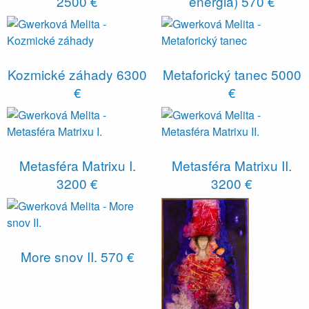
2500 €
energia)
570 €
Kozmické záhady
6300
Metaforický tanec
5000
€
€
Metasféra Matrixu I.
Metasféra Matrixu II.
3200 €
3200 €
More snov II.
570 €