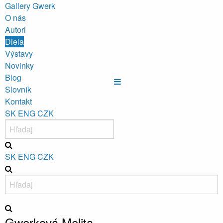
Gallery Gwerk
O nás
Autori
Diela
Výstavy
Novinky
Blog
Slovník
Kontakt
SK
ENG
CZK
SK
ENG
CZK
Gwerková Melita