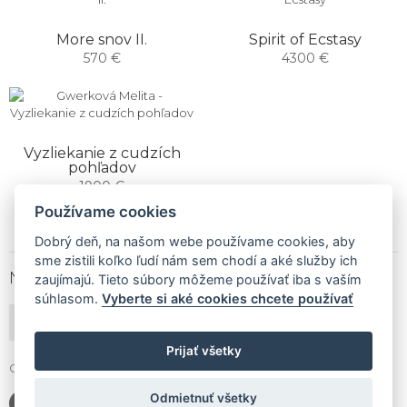
More snov II.
Spirit of Ecstasy
570 €
4300 €
Vyzliekanie z cudzích
pohľadov
1900 €
Používame cookies
Dobrý deň, na našom webe používame cookies, aby
sme zistili koľko ľudí nám sem chodí a aké služby ich
NEWSLETTER
zaujímajú. Tieto súbory môžeme používať iba s vaším
súhlasom.
Vyberte si aké cookies chcete používať
PRIHLÁSIŤ ODBER
Prijať všetky
Gallery Gwerk © Copyright 2017 - 2026 | Dizajn by
4MEMEDIA
Odmietnuť všetky