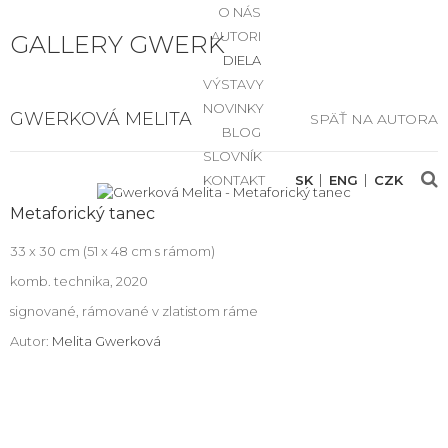
O NÁS
AUTORI
GALLERY GWERK
DIELA
VÝSTAVY
NOVINKY
GWERKOVÁ MELITA
SPÄŤ NA AUTORA
BLOG
SLOVNÍK
KONTAKT
SK
ENG
CZK
Metaforický tanec
33 x 30 cm (51 x 48 cm s rámom)
komb. technika, 2020
signované, rámované v zlatistom ráme
Autor:
Melita Gwerková