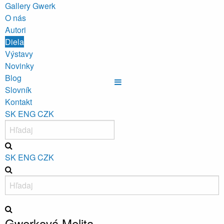
Gallery Gwerk
O nás
Autori
Diela
Výstavy
Novinky
Blog
Slovník
Kontakt
SK
ENG
CZK
SK
ENG
CZK
Gwerková Melita