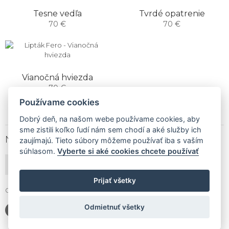
Tesne vedľa
Tvrdé opatrenie
70 €
70 €
Vianočná hviezda
70 €
Používame cookies
Dobrý deň, na našom webe používame cookies, aby
sme zistili koľko ľudí nám sem chodí a aké služby ich
NEWSLETTER
zaujímajú. Tieto súbory môžeme používať iba s vaším
súhlasom.
Vyberte si aké cookies chcete používať
PRIHLÁSIŤ ODBER
Prijať všetky
Gallery Gwerk © Copyright 2017 - 2026 | Dizajn by
4MEMEDIA
Odmietnuť všetky