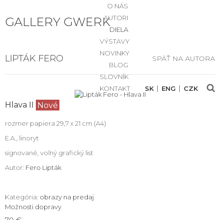
O NÁS
AUTORI
GALLERY GWERK
DIELA
VÝSTAVY
NOVINKY
LIPTÁK FERO
SPÄŤ NA AUTORA
BLOG
SLOVNÍK
KONTAKT
SK
ENG
CZK
Hlava II
Nové
rozmer papiera 29,7 x 21 cm (A4)
E.A., linoryt
signované, voľný grafický list
Autor:
Fero Lipták
Kategória:
obrazy na predaj
Možnosti dopravy