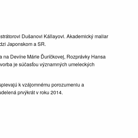
ustrátorovi Dušanovi Kállayovi. Akademický maliar
medzi Japonskom a SR.
veža na Devíne Márie Ďuríčkovej, Rozprávky Hansa
o tvorba je súčasťou významných umeleckých
prispievajú k vzájomnému porozumeniu a
delená prvýkrát v roku 2014.