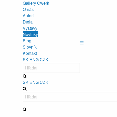
Gallery Gwerk
O nás
Autori
Diela
Výstavy
Novinky
Blog
Slovník
Kontakt
SK
ENG
CZK
SK
ENG
CZK