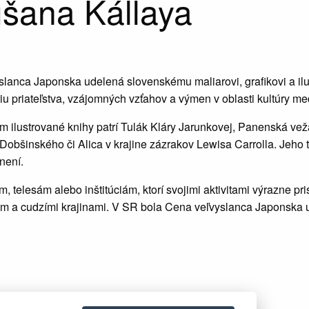
šana Kállaya
slanca Japonska udelená slovenskému maliarovi, grafikovi a il
iu priateľstva, vzájomných vzťahov a výmen v oblasti kultúry 
ním ilustrované knihy patrí Tulák Kláry Jarunkovej, Panenská 
Dobšinského či Alica v krajine zázrakov Lewisa Carrolla. Jeh
není.
, telesám alebo inštitúciám, ktorí svojimi aktivitami výrazne 
m a cudzími krajinami. V SR bola Cena veľvyslanca Japonska u