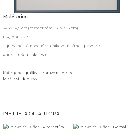
Malý princ
14,5 x 14,5 cm (rozmer rámu 31 x 31,5 cm)
E.A, lept, 2013
signované, rámované v hliníkovom ráme s paspartou
Autor:
Dušan Polakovič
Kategória:
grafiky a obrazy na predaj
Možnosti dopravy
INÉ DIELA OD AUTORA