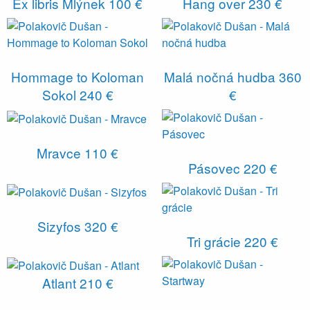
Ex libris Mlýnek
100 €
Hang over
230 €
Hommage to Koloman
Malá nočná hudba
360
Sokol
240 €
€
Mravce
110 €
Pásovec
220 €
Sizyfos
320 €
Tri grácie
220 €
Atlant
210 €