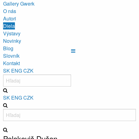
Gallery Gwerk
O nás
Autori
Diela
Výstavy
Novinky
Blog
Slovník
Kontakt
SK
ENG
CZK
SK
ENG
CZK
Polakovič Dušan