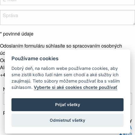
* povinné údaje
Odoslaním formuláru súhlasíte so spracovaním osobných
údajov.
Viac info
Používame cookies
Odoslať správu
Alebo nás kontaktujte telefonicky
Dobrý deň, na našom webe používame cookies, aby
+421 907 281 123
sme zistili koľko ľudí nám sem chodí a aké služby ich
zaujímajú. Tieto súbory môžeme používať iba s vaším
súhlasom.
Vyberte si aké cookies chcete používať
Newsletter
Prijať všetky
Prihlásiť odber
Gallery Gwerk © Copyright 2017 - 2026 | Dizajn by
Odmietnuť všetky
4MEMEDIA