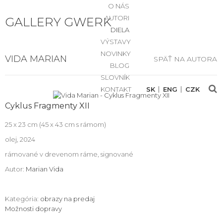
O NÁS
AUTORI
GALLERY GWERK
DIELA
VÝSTAVY
NOVINKY
VIDA MARIAN
SPÄŤ NA AUTORA
BLOG
SLOVNÍK
KONTAKT
SK
ENG
CZK
Cyklus Fragmenty XII
25 x 23 cm (45 x 43 cm s rámom)
olej, 2024
rámované v drevenom ráme, signované
Autor:
Marian Vida
Kategória:
obrazy na predaj
Možnosti dopravy