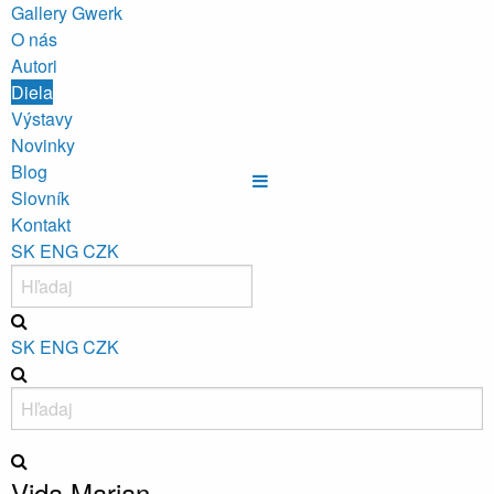
Gallery Gwerk
O nás
Autori
Diela
Výstavy
Novinky
Blog
Slovník
Kontakt
SK
ENG
CZK
SK
ENG
CZK
Vida Marian