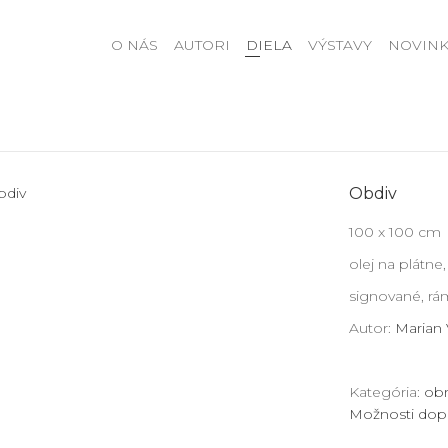
O NÁS
AUTORI
DIELA
VÝSTAVY
NOVINK
Obdiv
100 x 100 cm
olej na plátne,
signované, r
Autor:
Marian 
Kategória:
obr
Možnosti dop