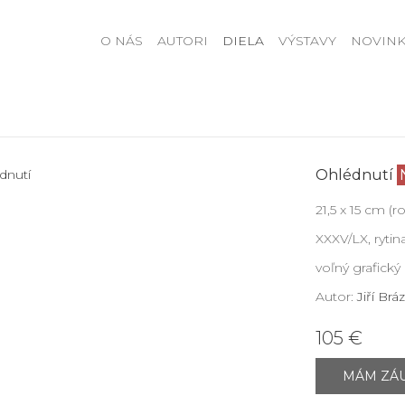
O NÁS
AUTORI
DIELA
VÝSTAVY
NOVINK
Ohlédnutí
21,5 x 15 cm (
XXXV/LX, rytin
voľný grafický 
Autor:
Jiří Brá
105 €
MÁM ZÁ