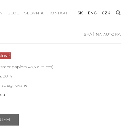
Y
BLOG
SLOVNÍK
KONTAKT
SK
ENG
CZK
SPÄŤ NA AUTORA
Nové
rozmer papiera 46,5 x 35 cm)
a, 2014
list, signované
zda
UJEM