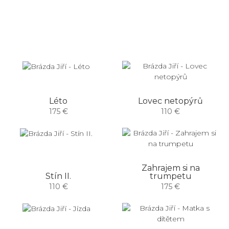
Léto
Lovec netopýrů
175 €
110 €
Zahrajem si na
Stín II.
trumpetu
110 €
175 €