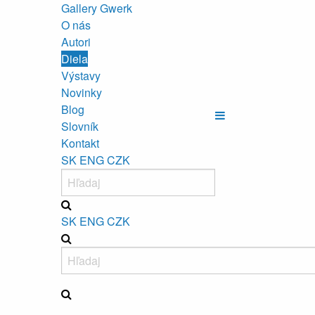
Gallery Gwerk
O nás
Autori
Diela
Výstavy
Novinky
Blog
Slovník
Kontakt
SK
ENG
CZK
SK
ENG
CZK