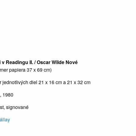
i v Readingu II. / Oscar Wilde
Nové
zmer papiera 37 x 69 cm)
r jednotlivých diel 21 x 16 cm a 21 x 32 cm
t, 1980
ist, signované
állay