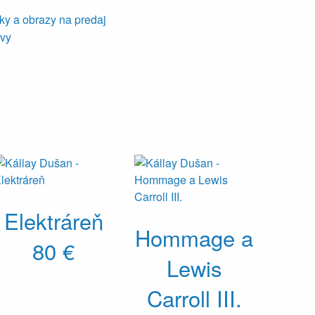
iky a obrazy na predaj
avy
Elektráreň
Hommage a
80 €
Lewis
Carroll III.