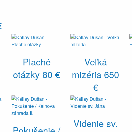
€
Plaché
Veľká
a
otázky
80 €
mizéria
650
€
Videnie sv.
Pokušenie /