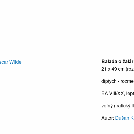
Balada o žalár
21 x 49 cm (ro
diptych - rozme
EA VIII/XX, lep
voľný grafický l
Autor:
Dušan K