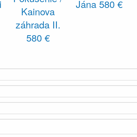
i
Jána
580 €
Kainova
záhrada II.
580 €