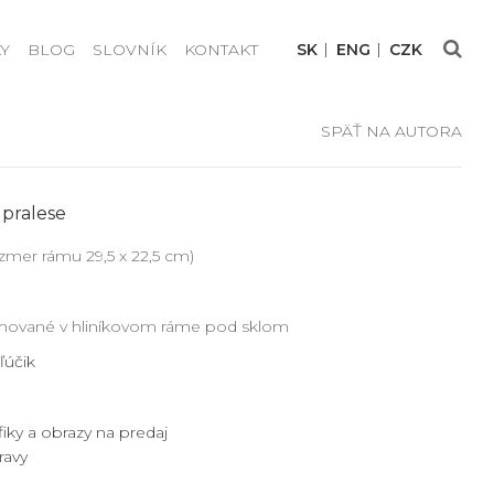
Y
BLOG
SLOVNÍK
KONTAKT
SK
ENG
CZK
SPÄŤ NA AUTORA
 pralese
ozmer rámu 29,5 x 22,5 cm)
ámované v hliníkovom ráme pod sklom
ľúčik
fiky a obrazy na predaj
ravy