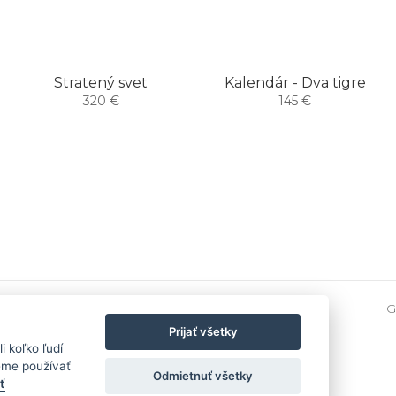
Stratený svet
Kalendár - Dva tigre
320 €
145 €
G
Prijať všetky
 koľko ľudí
eme používať
Odmietnuť všetky
ť