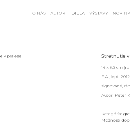
O NÁS
AUTORI
DIELA
VÝSTAVY
NOVINK
Stretnutie v
14 x 9,5 cm (r
E.A., lept, 2012
signované, r
Autor:
Peter K
Kategória:
gra
Možnosti dop