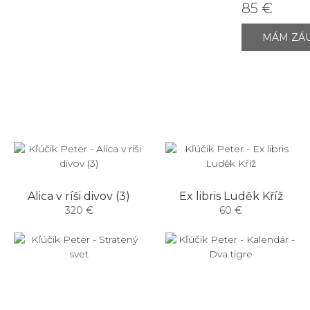
85 €
MÁM ZÁ
Alica v ríši divov (3)
Ex libris Luděk Kříž
320 €
60 €