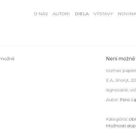
O NÁS
AUTORI
DIELA
VÝSTAVY
NOVINK
Neni možné
rozmer papiera
E.A., linoryt, 2
signované, voľn
Autor:
Fero Li
Kategória:
obr
Možnosti dop