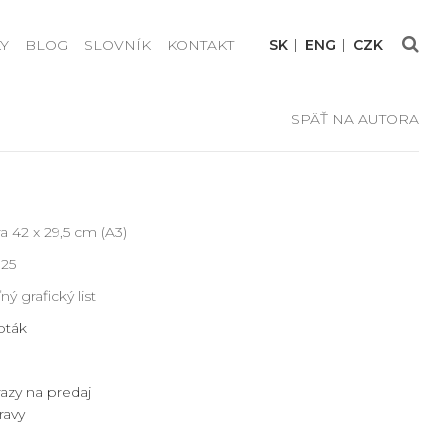
Y
BLOG
SLOVNÍK
KONTAKT
SK
ENG
CZK
SPÄŤ NA AUTORA
 42 x 29,5 cm (A3)
025
ý grafický list
pták
azy na predaj
ravy