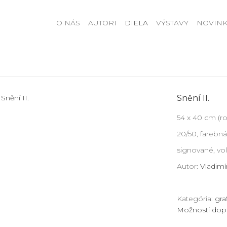
O NÁS
AUTORI
DIELA
VÝSTAVY
NOVINK
Snění II.
54 x 40 cm (r
20/50, farebná 
signované, voľn
Autor:
Vladimí
Kategória:
gra
Možnosti dop