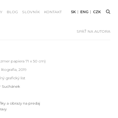
Y
BLOG
SLOVNÍK
KONTAKT
SK
ENG
CZK
SPÄŤ NA AUTORA
ozmer papiera 71 x 50 cm)
litografia, 2019
ý grafický list
r Suchánek
fiky a obrazy na predaj
ravy